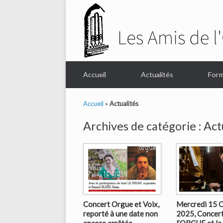
Accueil
Actualités
Form
Accueil
»
Actualités
Archives de catégorie :
Act
Concert Orgue et Voix,
Mercredi 15 
reporté à une date non
2025, Concer
encore arrêtée
l’ORGUE et la