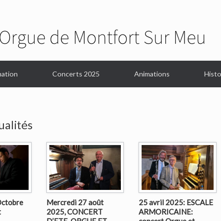
ation
Concerts 2025
Animations
Histo
ualités
Octobre
Mercredi 27 août
25 avril 2025: ESCALE
t
2025, CONCERT
ARMORICAINE:
D’ETE, ORGUE ET
concert Orgue et